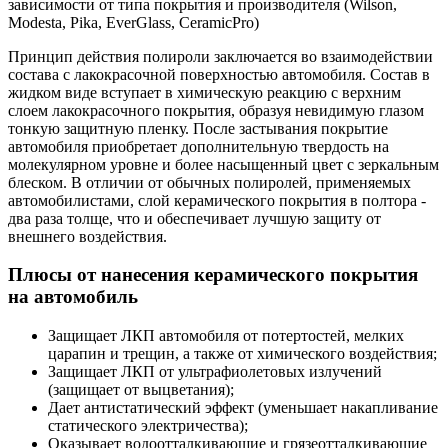
зависимости от типа покрытия и производителя (Wilson,
Modesta, Pika, EverGlass, CeramicPro)
Принцип действия полироли заключается во взаимодействии
состава с лакокрасочной поверхностью автомобиля. Состав в
жидком виде вступает в химическую реакцию с верхним
слоем лакокрасочного покрытия, образуя невидимую глазом
тонкую защитную пленку. После застывания покрытие
автомобиля приобретает дополнительную твердость на
молекулярном уровне и более насыщенный цвет с зеркальным
блеском. В отличии от обычных полиролей, применяемых
автомобилистами, слой керамического покрытия в полтора -
два раза толще, что и обеспечивает лучшую защиту от
внешнего воздействия.
Плюсы от нанесения керамического покрытия
на автомобиль
Защищает ЛКП автомобиля от потертостей, мелких
царапин и трещин, а также от химического воздействия;
Защищает ЛКП от ультрафиолетовых излучений
(защищает от выцветания);
Дает антистатический эффект (уменьшает накапливание
статического электричества);
Оказывает водоотталкивающие и грязеотталкивающие